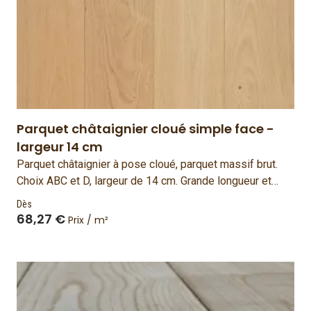
Parquet châtaignier cloué simple face -
largeur 14 cm
Parquet châtaignier à pose cloué, parquet massif brut.
Choix ABC et D, largeur de 14 cm. Grande longueur et
grande largeur. Parquet à l'ancienne. Simple face. Bois
Dès
français et fabriqué en France.
68,27 €
Prix / m²