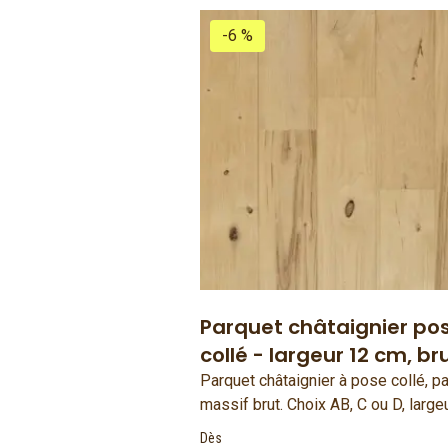
-6 %
Parquet châtaignier po
collé - largeur 12 cm, br
Parquet châtaignier à pose collé, p
massif brut. Choix AB, C ou D, large
12 cm. Bois français et fabriqué en
Dès