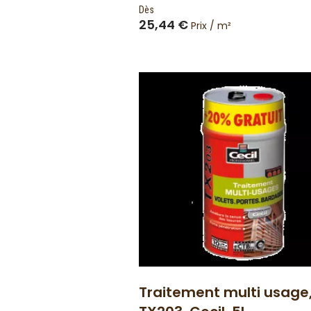
Notre lambris châtaignier sont sans
Dès
et fabriqué en France.
25,44 €
Prix / m²
Traitement multi usage