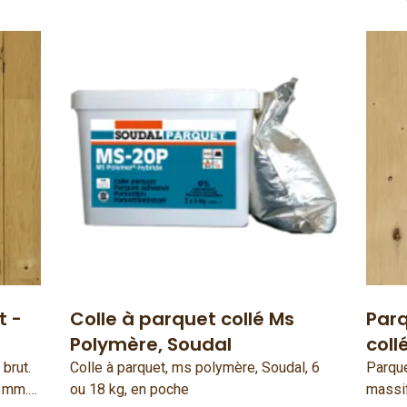
t -
Colle à parquet collé Ms
Parq
Polymère, Soudal
coll
brut.
Colle à parquet, ms polymère, Soudal, 6
Parque
0 mm.
ou 18 kg, en poche
massif