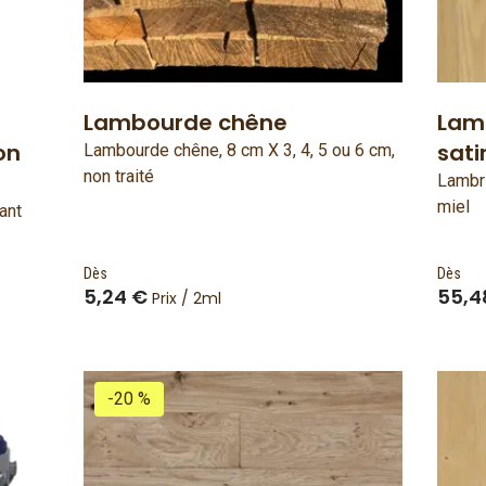
Lambourde chêne
Lamb
on
sati
Lambourde chêne, 8 cm X 3, 4, 5 ou 6 cm,
non traité
Lambri
miel
ant
Dès
Dès
5,24 €
55,4
Prix / 2ml
-20 %