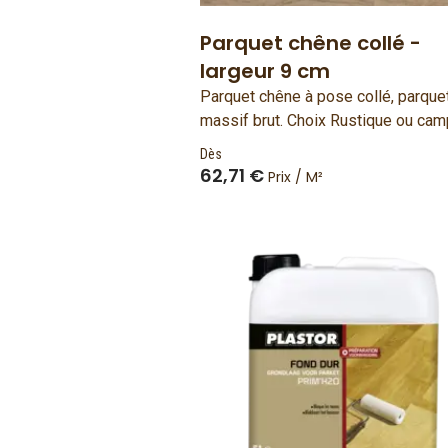
Parquet chêne collé -
largeur 9 cm
Parquet chêne à pose collé, parque
massif brut. Choix Rustique ou ca
largeur de 9 cm. Simple face. Bois
Dès
français et fabriqué en France.
62,71 €
Prix / M²