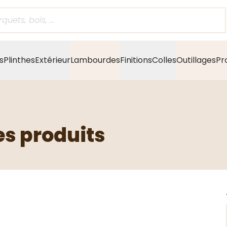
s
Plinthes
Extérieur
Lambourdes
Finitions
Colles
Outillages
Pr
es produits