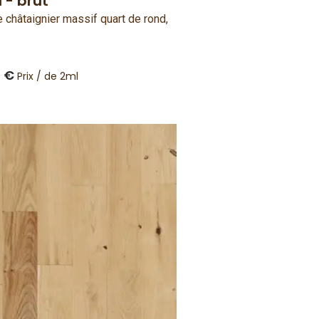
 - brut
e châtaignier massif quart de rond,
6 €
Prix / de 2ml