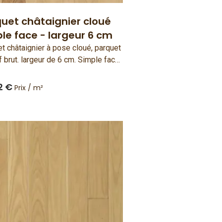
uet châtaignier cloué
le face - largeur 6 cm
t châtaignier à pose cloué, parquet
 brut. largeur de 6 cm. Simple face.
rançais et fabriqué en France.
2 €
Prix / m²