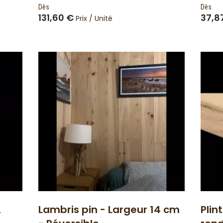
 trou
10 cm.
Dès
Dès
France
131,60 €
37,8
Prix / Unité
,
Lambris pin - Largeur 14 cm
Plin