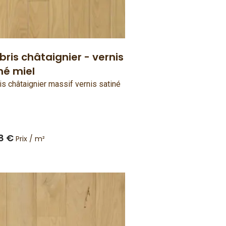
ris châtaignier - vernis
né miel
s châtaignier massif vernis satiné
8 €
Prix / m²