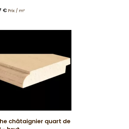
 Bois français et fabriqué en
.
7 €
Prix / m²
the châtaignier quart de