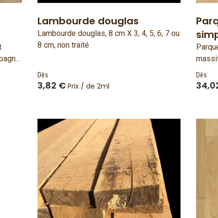
Lambourde douglas
Parq
simp
Lambourde douglas, 8 cm X 3, 4, 5, 6, 7 ou
8 cm, non traité
t
Parque
mpagne,
massif
Bois f
Dès
Dès
3,82 €
34,0
Prix / de 2ml