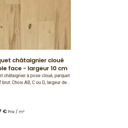
uet châtaignier cloué
le face - largeur 10 cm
t châtaignier à pose cloué, parquet
 brut. Choix AB, C ou D, largeur de
 Simple face. Bois français et
ué en France.
7 €
Prix / m²