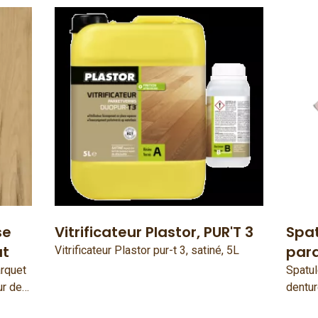
se
Vitrificateur Plastor, PUR'T 3
Spat
ut
parq
Vitrificateur Plastor pur-t 3, satiné, 5L
arquet
Spatul
ur de
dentur