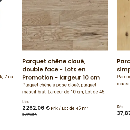
Parquet chêne cloué,
Parq
double face - Lots en
simp
Promotion - largeur 10 cm
k, 7 ou
Parque
massif
Parquet chêne à pose cloué, parquet
10 cm.
massif brut. Largeur de 10 cm, Lot de 45
fabriq
m². Double face. Bois français et fabriqué
Dès
en France. Bois français et fabriqué en
2 262,06 €
Dès
Prix / Lot de 45 m²
37,8
France.
2 839,32 €