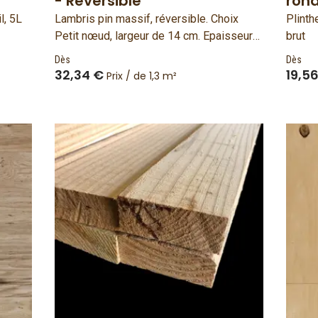
- Réversible
rond
l, 5L
Lambris pin massif, réversible. Choix
Plinth
Petit nœud, largeur de 14 cm. Epaisseur
brut
18 mm Bois français et fabriqué en
Dès
Dès
France.
32,34 €
19,5
Prix / de 1,3 m²