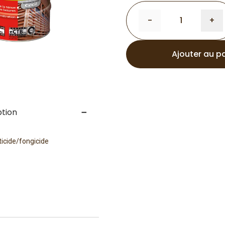
-
+
Ajouter au p
ption
ticide/fongicide