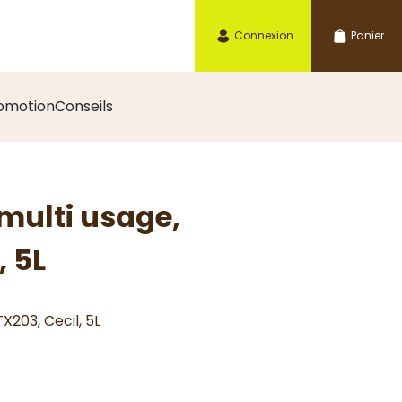
Connexion
Panier
omotion
Conseils
multi usage,
, 5L
X203, Cecil, 5L