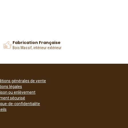
Fabrication Française
Bois Massif, intérieur extérieur
itions générales de vente
ions légales
aison ou enlèvement
ment sécurisé
tique-de-confidentialite
eils