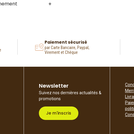
nnement
Paiement sécurisé
par Carte Bancaire, Paypal,
e
Virement et Chèque
Newsletter
Cond
Ment
Suivez nos dernières actualités &
Livr
promotions
Paie
poli
Je m'inscris
Cons