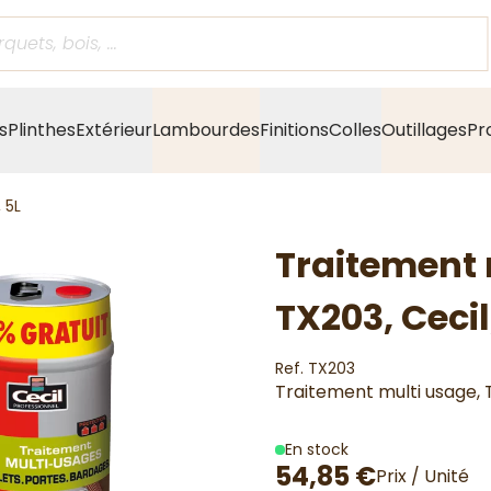
s
Plinthes
Extérieur
Lambourdes
Finitions
Colles
Outillages
Pr
 5L
Traitement 
TX203, Cecil
Ref. TX203
Traitement multi usage, T
En stock
54,85 €
Prix / Unité