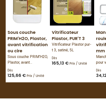
Sous couche
Vitrificateur
Man
PRIM'H2O, Plastor,
Plastor, PUR'T 3
roul
avant vitrification
vitr
Vitrificateur Plastor pur-
ou cire
t 3, satiné, 5L
mm
Sous couche PRIM'H2O,
Manch
Dès
Plastor, avant
165,13 €
pour v
Prix / Unité
vitrification ou cire, 1 ou
mm, P
Dès
Dès
5 L
125,66 €
34,1
Prix / Unité