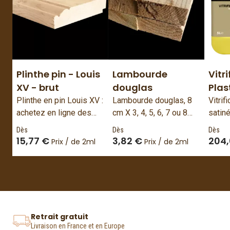
Plinthe pin - Louis
Lambourde
Vitr
XV - brut
douglas
Plas
Plinthe en pin Louis XV :
Lambourde douglas, 8
Vitrif
achetez en ligne des
cm X 3, 4, 5, 6, 7 ou 8
satiné
plinthes Louis XV en pin
cm, non traité
Dès
Dès
Dès
brut. Parquets-et-
15,77 €
3,82 €
204
Prix / de 2ml
Prix / de 2ml
lambris-de-
vallereuil.com est
spécialisé dans la
fabrication de plinthes
et parquet de qualité en
bois massif.
Retrait gratuit
Livraison en France et en Europe